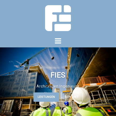
Springe
zum
Inhalt
FIES
Architekten Ingenieure
LEISTUNGEN
KONTAKT